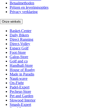
Betaalmethoden
Prijzen en leveringsopties
Privacy verklaring
Onze winkels
Basket-Center
Daily Bikers
Direct Running
Direct-Volley
Espace Golf
Foot-Store
Galop-Store
Golf and co
Handball-Store
House of Rugby
Made in Paradis
Nauti-wave
On-Fight
Padel-Expert
Pecheur-Store
Pet and Garden
Slowood Interior
Smash-Expert