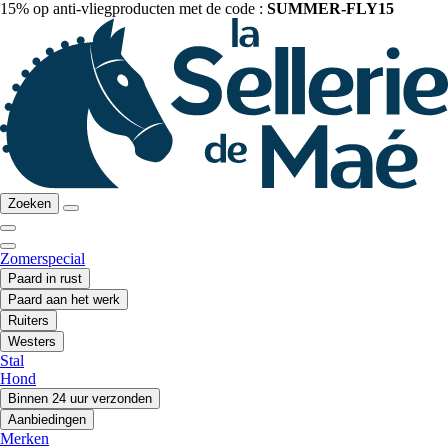
15% op anti-vliegproducten met de code :
SUMMER-FLY15
Zoeken
Zomerspecial
Paard in rust
Paard aan het werk
Ruiters
Westers
Stal
Hond
Binnen 24 uur verzonden
Aanbiedingen
Merken