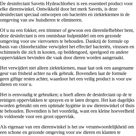
De desinfectant Savetis Hydeachlorhex is een essentieel product voor
elke dierenwinkel. Ontwikkeld door het merk Savetis, is deze
desinfectant speciaal ontworpen om bacteriën en ziektekiemen in de
omgeving van uw huisdieren te elimineren.
Of u nu een fokker, een trimmer of gewoon een dierenliefhebber bent,
deze desinfectant is een onmisbaar hulpmiddel om een gezonde
omgeving voor uw viervoeters te behouden. Dankzij de formule op
basis van chloorhexidine verwijdert het effectief bacteriën, virussen en
schimmels die zich in kooien, op beddengoed, speelgoed en andere
oppervlakken bevinden die vaak door dieren worden aangeraakt.
Het verwijdert niet alleen ziektekiemen, maar laat ook een aangename
geur van frisheid achter na elk gebruik. Bovendien laat de formule
geen giftige resten achter, waardoor het een veilig product is voor uw
dieren en voor u.
Het is eenvoudig te gebruiken; u hoeft alleen de desinfectant op de te
reinigen oppervlakken te sprayen en te laten drogen. Het kan dagelijks
worden gebruikt om een optimale hygiëne in uw dierenwinkel of thuis
te behouden. Bovendien is het voordelig, want een kleine hoeveelheid
is voldoende voor een groot oppervlak.
Als eigenaar van een dierenwinkel is het uw verantwoordelijkheid om
een schone en gezonde omgeving voor uw dieren en klanten te