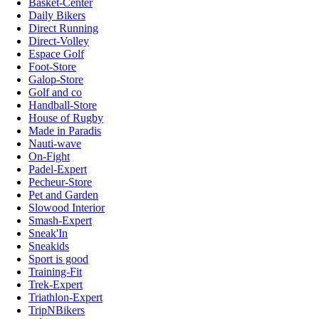
Basket-Center
Daily Bikers
Direct Running
Direct-Volley
Espace Golf
Foot-Store
Galop-Store
Golf and co
Handball-Store
House of Rugby
Made in Paradis
Nauti-wave
On-Fight
Padel-Expert
Pecheur-Store
Pet and Garden
Slowood Interior
Smash-Expert
Sneak'In
Sneakids
Sport is good
Training-Fit
Trek-Expert
Triathlon-Expert
TripNBikers