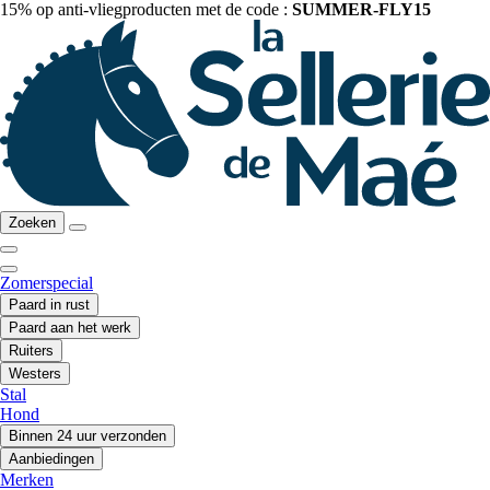
15% op anti-vliegproducten met de code :
SUMMER-FLY15
Zoeken
Zomerspecial
Paard in rust
Paard aan het werk
Ruiters
Westers
Stal
Hond
Binnen 24 uur verzonden
Aanbiedingen
Merken