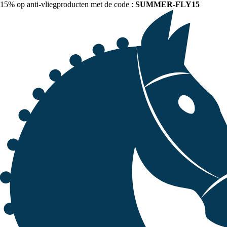
15% op anti-vliegproducten met de code :
SUMMER-FLY15