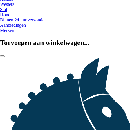
Westers
Stal
Hond
Binnen 24 uur verzonden
Aanbiedingen
Merken
Toevoegen aan winkelwagen...