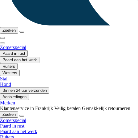
Zoeken
Zomerspecial
Paard in rust
Paard aan het werk
Ruiters
Westers
Stal
Hond
Binnen 24 uur verzonden
Aanbiedingen
Merken
Klantenservice in Frankrijk
Veilig betalen
Gemakkelijk retourneren
Zoeken
Zomerspecial
Paard in rust
Paard aan het werk
Ruiters