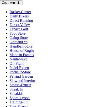
Onze winkels
Basket-Center
Daily Bikers
Direct Running
Direct-Volley
Espace Golf
Foot-Store
Galop-Store
Golf and co
Handball-Store
House of Rugby
Made in Paradis
Nauti-wave
On-Fight
Padel-Expert
Pecheur-Store
Pet and Garden
Slowood Interior
Smash-Expert
Sneak'In
Sneakids
Sport is good
Training-Fit
Trek-Expert