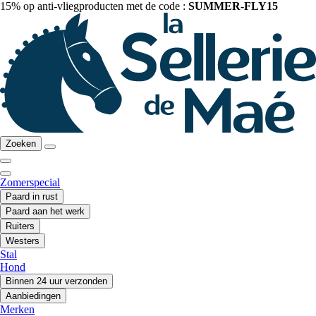
15% op anti-vliegproducten met de code :
SUMMER-FLY15
Zoeken
Zomerspecial
Paard in rust
Paard aan het werk
Ruiters
Westers
Stal
Hond
Binnen 24 uur verzonden
Aanbiedingen
Merken