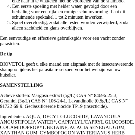
elke haar in te wikkelen met de voordelen van de shampoo.
Een eerste spoeling met helder water, gevolgd door een
herhaling voor een rijke en romige schuimvorming. Laat dit
schuimende spektakel 1 tot 2 minuten inwerken.
Spoel overvloedig, zodat alle resten worden verwijderd, zodat
alleen zachtheid en glans overblijven.
Een eenvoudige en effectieve gebruiksgids voor een vacht zonder
parasieten.
De tip
BIOVETOL geeft u elke maand een afspraak met de insectenwerende
shampoo tijdens het parasitaire seizoen voor het welzijn van uw
huisdier.
SAMENSTELLING
Actieve stoffen: Margosa-extract (5g/L) CAS N° 84696-25-3,
Geraniol (3g/L) CAS N° 106-24-1, Lavandinolie (0,5g/L) CAS N°
91722-69-9. Geclassificeerde biocide TP19 (insecticide).
Ingrediënten: AQUA, DECYL GLUCOSIDE, LAVANDULA
ANGUSTIFOLIA WATER*, CAPRYLYL/CAPRYL GLUCOSIDE,
COCAMIDOPROPYL BETAINE, ACACIA SENEGAL GUM,
XANTHAN GUM, CYMBOPOGON WINTERIANUS HERB