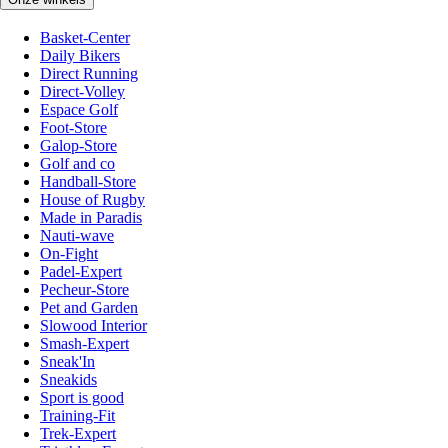
Basket-Center
Daily Bikers
Direct Running
Direct-Volley
Espace Golf
Foot-Store
Galop-Store
Golf and co
Handball-Store
House of Rugby
Made in Paradis
Nauti-wave
On-Fight
Padel-Expert
Pecheur-Store
Pet and Garden
Slowood Interior
Smash-Expert
Sneak'In
Sneakids
Sport is good
Training-Fit
Trek-Expert