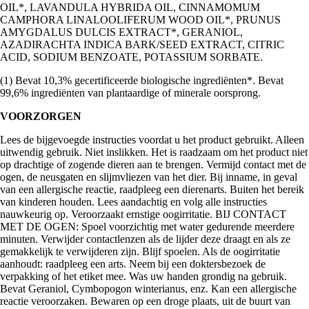
OIL*, LAVANDULA HYBRIDA OIL, CINNAMOMUM
CAMPHORA LINALOOLIFERUM WOOD OIL*, PRUNUS
AMYGDALUS DULCIS EXTRACT*, GERANIOL,
AZADIRACHTA INDICA BARK/SEED EXTRACT, CITRIC
ACID, SODIUM BENZOATE, POTASSIUM SORBATE.
(1) Bevat 10,3% gecertificeerde biologische ingrediënten*. Bevat
99,6% ingrediënten van plantaardige of minerale oorsprong.
VOORZORGEN
Lees de bijgevoegde instructies voordat u het product gebruikt. Alleen
uitwendig gebruik. Niet inslikken. Het is raadzaam om het product niet
op drachtige of zogende dieren aan te brengen. Vermijd contact met de
ogen, de neusgaten en slijmvliezen van het dier. Bij inname, in geval
van een allergische reactie, raadpleeg een dierenarts. Buiten het bereik
van kinderen houden. Lees aandachtig en volg alle instructies
nauwkeurig op. Veroorzaakt ernstige oogirritatie. BIJ CONTACT
MET DE OGEN: Spoel voorzichtig met water gedurende meerdere
minuten. Verwijder contactlenzen als de lijder deze draagt en als ze
gemakkelijk te verwijderen zijn. Blijf spoelen. Als de oogirritatie
aanhoudt: raadpleeg een arts. Neem bij een doktersbezoek de
verpakking of het etiket mee. Was uw handen grondig na gebruik.
Bevat Geraniol, Cymbopogon winterianus, enz. Kan een allergische
reactie veroorzaken. Bewaren op een droge plaats, uit de buurt van