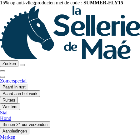
15% op anti-vliegproducten met de code :
SUMMER-FLY15
Zoeken
Zomerspecial
Paard in rust
Paard aan het werk
Ruiters
Westers
Stal
Hond
Binnen 24 uur verzonden
Aanbiedingen
Merken