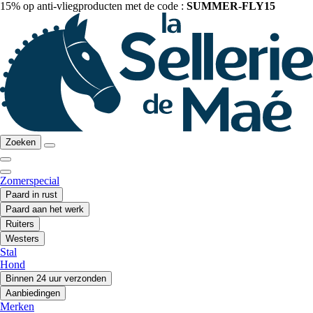
15% op anti-vliegproducten met de code :
SUMMER-FLY15
Zoeken
Zomerspecial
Paard in rust
Paard aan het werk
Ruiters
Westers
Stal
Hond
Binnen 24 uur verzonden
Aanbiedingen
Merken