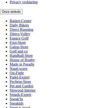
Privacy verklaring
Onze winkels
Basket-Center
Daily Bikers
Direct Running
Direct-Volley
Espace Golf
Foot-Store
Galop-Store
Golf and co
Handball-Store
House of Rugby
Made in Paradis
Nauti-wave
On-Fight
Padel-Expert
Pecheur-Store
Pet and Garden
Slowood Interior
Smash-Expert
Sneak'In
Sneakids
Sport is good