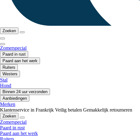
Zoeken
Zomerspecial
Paard in rust
Paard aan het werk
Ruiters
Westers
Stal
Hond
Binnen 24 uur verzonden
Aanbiedingen
Merken
Klantenservice in Frankrijk
Veilig betalen
Gemakkelijk retourneren
Zoeken
Zomerspecial
Paard in rust
Paard aan het werk
Ruiters