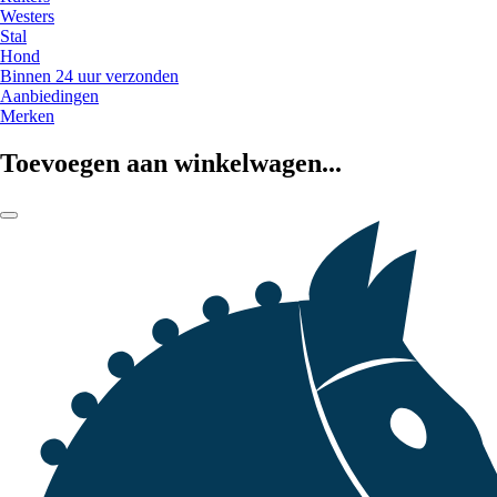
Westers
Stal
Hond
Binnen 24 uur verzonden
Aanbiedingen
Merken
Toevoegen aan winkelwagen...