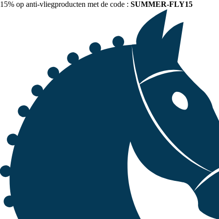
15% op anti-vliegproducten met de code :
SUMMER-FLY15