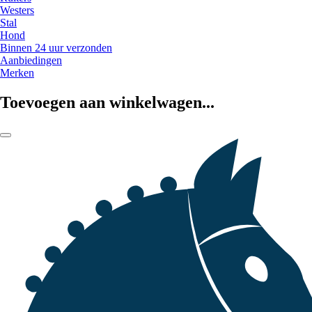
Westers
Stal
Hond
Binnen 24 uur verzonden
Aanbiedingen
Merken
Toevoegen aan winkelwagen...