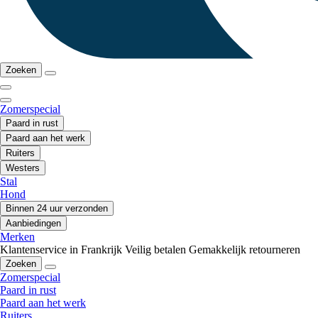
Zoeken
Zomerspecial
Paard in rust
Paard aan het werk
Ruiters
Westers
Stal
Hond
Binnen 24 uur verzonden
Aanbiedingen
Merken
Klantenservice in Frankrijk
Veilig betalen
Gemakkelijk retourneren
Zoeken
Zomerspecial
Paard in rust
Paard aan het werk
Ruiters