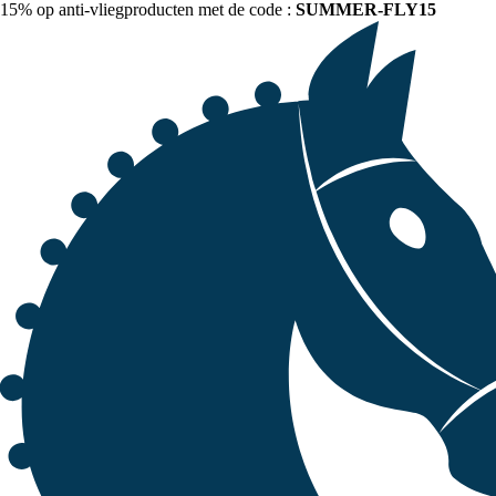
15% op anti-vliegproducten met de code :
SUMMER-FLY15