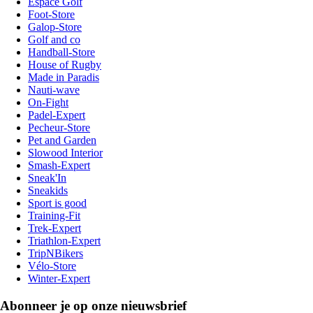
Espace Golf
Foot-Store
Galop-Store
Golf and co
Handball-Store
House of Rugby
Made in Paradis
Nauti-wave
On-Fight
Padel-Expert
Pecheur-Store
Pet and Garden
Slowood Interior
Smash-Expert
Sneak'In
Sneakids
Sport is good
Training-Fit
Trek-Expert
Triathlon-Expert
TripNBikers
Vélo-Store
Winter-Expert
Abonneer je op onze nieuwsbrief