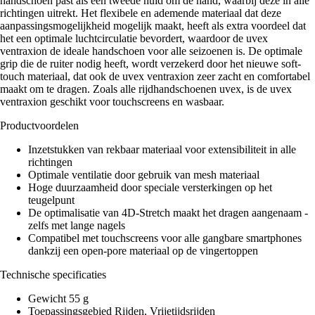
handschoen past als een tweede huid om de hand, waarbij deze in alle
richtingen uitrekt. Het flexibele en ademende materiaal dat deze
aanpassingsmogelijkheid mogelijk maakt, heeft als extra voordeel dat
het een optimale luchtcirculatie bevordert, waardoor de uvex
ventraxion de ideale handschoen voor alle seizoenen is. De optimale
grip die de ruiter nodig heeft, wordt verzekerd door het nieuwe soft-
touch materiaal, dat ook de uvex ventraxion zeer zacht en comfortabel
maakt om te dragen. Zoals alle rijdhandschoenen uvex, is de uvex
ventraxion geschikt voor touchscreens en wasbaar.
Productvoordelen
Inzetstukken van rekbaar materiaal voor extensibiliteit in alle
richtingen
Optimale ventilatie door gebruik van mesh materiaal
Hoge duurzaamheid door speciale versterkingen op het
teugelpunt
De optimalisatie van 4D-Stretch maakt het dragen aangenaam -
zelfs met lange nagels
Compatibel met touchscreens voor alle gangbare smartphones
dankzij een open-pore materiaal op de vingertoppen
Technische specificaties
Gewicht 55 g
Toepassingsgebied Rijden, Vrijetijdsrijden