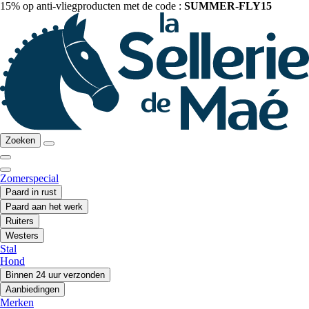
15% op anti-vliegproducten met de code :
SUMMER-FLY15
Zoeken
Zomerspecial
Paard in rust
Paard aan het werk
Ruiters
Westers
Stal
Hond
Binnen 24 uur verzonden
Aanbiedingen
Merken