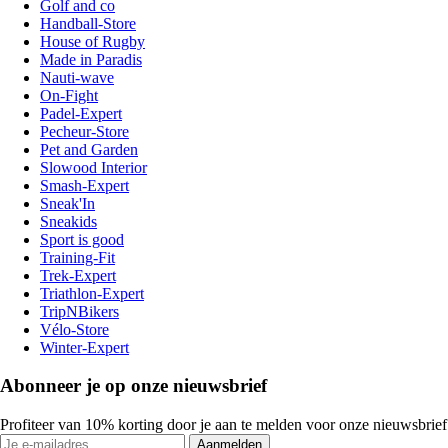
Golf and co
Handball-Store
House of Rugby
Made in Paradis
Nauti-wave
On-Fight
Padel-Expert
Pecheur-Store
Pet and Garden
Slowood Interior
Smash-Expert
Sneak'In
Sneakids
Sport is good
Training-Fit
Trek-Expert
Triathlon-Expert
TripNBikers
Vélo-Store
Winter-Expert
Abonneer je op onze nieuwsbrief
Profiteer van 10% korting door je aan te melden voor onze nieuwsbrief
Aanmelden