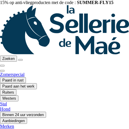
15% op anti-vliegproducten met de code :
SUMMER-FLY15
Zoeken
Zomerspecial
Paard in rust
Paard aan het werk
Ruiters
Westers
Stal
Hond
Binnen 24 uur verzonden
Aanbiedingen
Merken