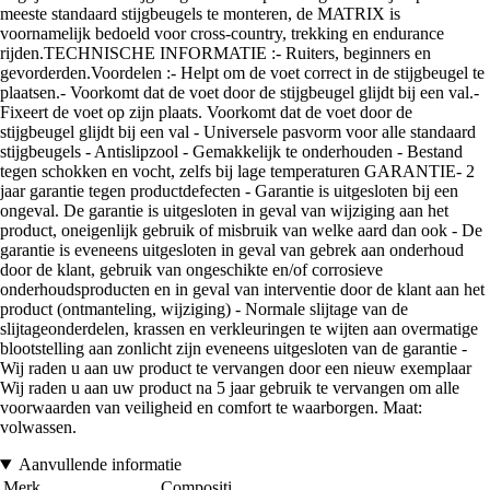
meeste standaard stijgbeugels te monteren, de MATRIX is
voornamelijk bedoeld voor cross-country, trekking en endurance
rijden.TECHNISCHE INFORMATIE :- Ruiters, beginners en
gevorderden.Voordelen :- Helpt om de voet correct in de stijgbeugel te
plaatsen.- Voorkomt dat de voet door de stijgbeugel glijdt bij een val.-
Fixeert de voet op zijn plaats. Voorkomt dat de voet door de
stijgbeugel glijdt bij een val - Universele pasvorm voor alle standaard
stijgbeugels - Antislipzool - Gemakkelijk te onderhouden - Bestand
tegen schokken en vocht, zelfs bij lage temperaturen GARANTIE- 2
jaar garantie tegen productdefecten - Garantie is uitgesloten bij een
ongeval. De garantie is uitgesloten in geval van wijziging aan het
product, oneigenlijk gebruik of misbruik van welke aard dan ook - De
garantie is eveneens uitgesloten in geval van gebrek aan onderhoud
door de klant, gebruik van ongeschikte en/of corrosieve
onderhoudsproducten en in geval van interventie door de klant aan het
product (ontmanteling, wijziging) - Normale slijtage van de
slijtageonderdelen, krassen en verkleuringen te wijten aan overmatige
blootstelling aan zonlicht zijn eveneens uitgesloten van de garantie -
Wij raden u aan uw product te vervangen door een nieuw exemplaar
Wij raden u aan uw product na 5 jaar gebruik te vervangen om alle
voorwaarden van veiligheid en comfort te waarborgen. Maat:
volwassen.
Aanvullende informatie
Merk
Compositi