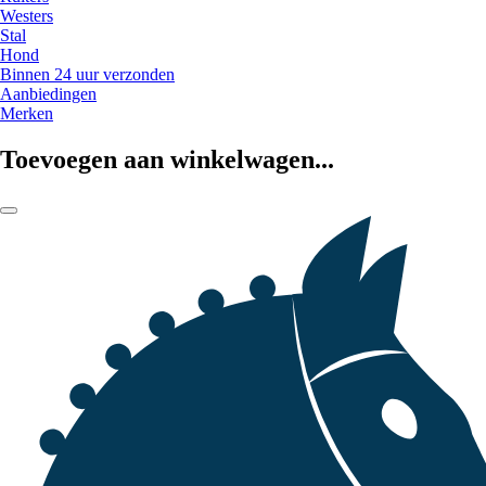
Westers
Stal
Hond
Binnen 24 uur verzonden
Aanbiedingen
Merken
Toevoegen aan winkelwagen...