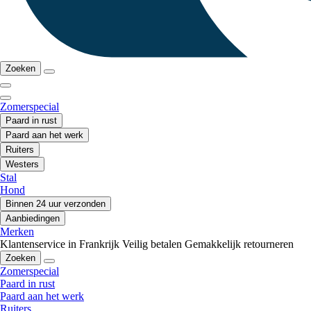
Zoeken
Zomerspecial
Paard in rust
Paard aan het werk
Ruiters
Westers
Stal
Hond
Binnen 24 uur verzonden
Aanbiedingen
Merken
Klantenservice in Frankrijk
Veilig betalen
Gemakkelijk retourneren
Zoeken
Zomerspecial
Paard in rust
Paard aan het werk
Ruiters