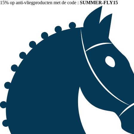
15% op anti-vliegproducten met de code :
SUMMER-FLY15