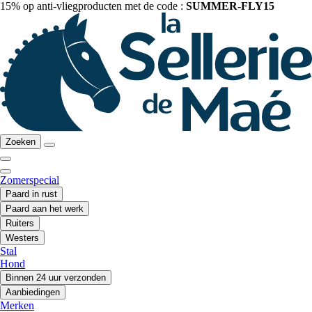
15% op anti-vliegproducten met de code :
SUMMER-FLY15
Zoeken
Zomerspecial
Paard in rust
Paard aan het werk
Ruiters
Westers
Stal
Hond
Binnen 24 uur verzonden
Aanbiedingen
Merken