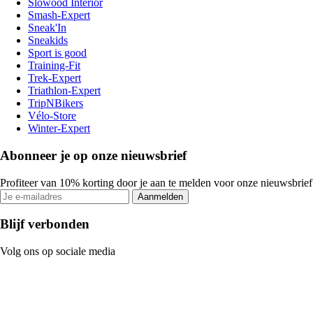
Slowood Interior
Smash-Expert
Sneak'In
Sneakids
Sport is good
Training-Fit
Trek-Expert
Triathlon-Expert
TripNBikers
Vélo-Store
Winter-Expert
Abonneer je op onze nieuwsbrief
Profiteer van 10% korting door je aan te melden voor onze nieuwsbrief
Aanmelden
Blijf verbonden
Volg ons op sociale media