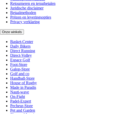
Retourneren en terugbetalen
Juridische disclaimer
Betaalmethoden
Prijzen en leveringsopties
Privacy verklaring
Onze winkels
Basket-Center
Daily Bikers
Direct Running
Direct-Volley
Espace Golf
Foot-Store
Galop-Store
Golf and co
Handball-Store
House of Rugby
Made in Paradis
Nauti-wave
On-Fight
Padel-Expert
Pecheur-Store
Pet and Garden