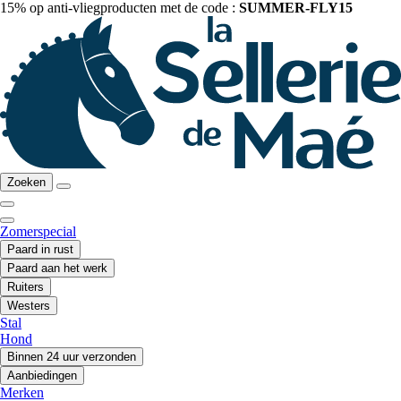
15% op anti-vliegproducten met de code :
SUMMER-FLY15
Zoeken
Zomerspecial
Paard in rust
Paard aan het werk
Ruiters
Westers
Stal
Hond
Binnen 24 uur verzonden
Aanbiedingen
Merken