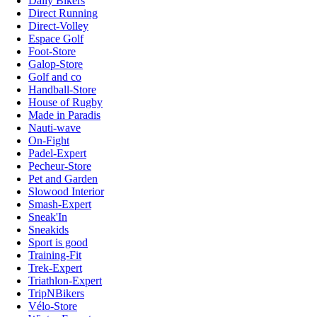
Daily Bikers
Direct Running
Direct-Volley
Espace Golf
Foot-Store
Galop-Store
Golf and co
Handball-Store
House of Rugby
Made in Paradis
Nauti-wave
On-Fight
Padel-Expert
Pecheur-Store
Pet and Garden
Slowood Interior
Smash-Expert
Sneak'In
Sneakids
Sport is good
Training-Fit
Trek-Expert
Triathlon-Expert
TripNBikers
Vélo-Store