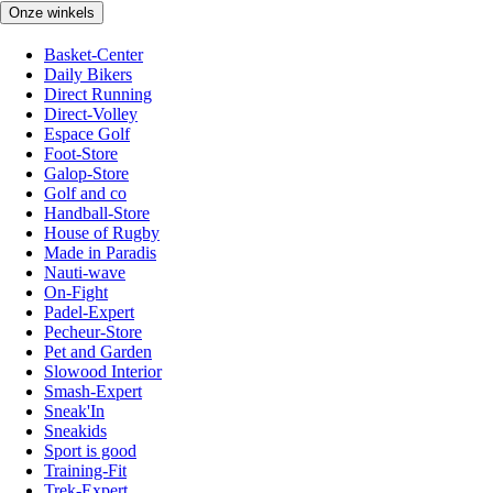
Onze winkels
Basket-Center
Daily Bikers
Direct Running
Direct-Volley
Espace Golf
Foot-Store
Galop-Store
Golf and co
Handball-Store
House of Rugby
Made in Paradis
Nauti-wave
On-Fight
Padel-Expert
Pecheur-Store
Pet and Garden
Slowood Interior
Smash-Expert
Sneak'In
Sneakids
Sport is good
Training-Fit
Trek-Expert