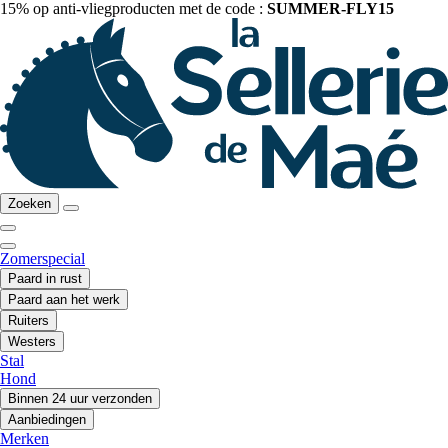
15% op anti-vliegproducten met de code :
SUMMER-FLY15
Zoeken
Zomerspecial
Paard in rust
Paard aan het werk
Ruiters
Westers
Stal
Hond
Binnen 24 uur verzonden
Aanbiedingen
Merken