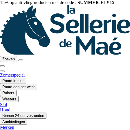
15% op anti-vliegproducten met de code :
SUMMER-FLY15
Zoeken
Zomerspecial
Paard in rust
Paard aan het werk
Ruiters
Westers
Stal
Hond
Binnen 24 uur verzonden
Aanbiedingen
Merken