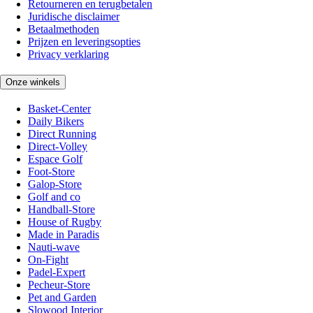
Retourneren en terugbetalen
Juridische disclaimer
Betaalmethoden
Prijzen en leveringsopties
Privacy verklaring
Onze winkels
Basket-Center
Daily Bikers
Direct Running
Direct-Volley
Espace Golf
Foot-Store
Galop-Store
Golf and co
Handball-Store
House of Rugby
Made in Paradis
Nauti-wave
On-Fight
Padel-Expert
Pecheur-Store
Pet and Garden
Slowood Interior