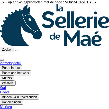
15% op anti-vliegproducten met de code :
SUMMER-FLY15
Zoeken
Zomerspecial
Paard in rust
Paard aan het werk
Ruiters
Westers
Stal
Hond
Binnen 24 uur verzonden
Aanbiedingen
Merken