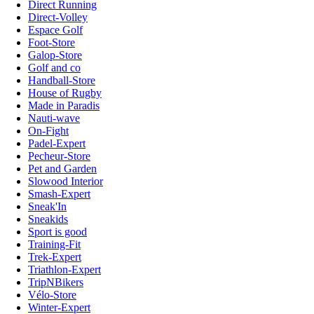
Direct Running
Direct-Volley
Espace Golf
Foot-Store
Galop-Store
Golf and co
Handball-Store
House of Rugby
Made in Paradis
Nauti-wave
On-Fight
Padel-Expert
Pecheur-Store
Pet and Garden
Slowood Interior
Smash-Expert
Sneak'In
Sneakids
Sport is good
Training-Fit
Trek-Expert
Triathlon-Expert
TripNBikers
Vélo-Store
Winter-Expert