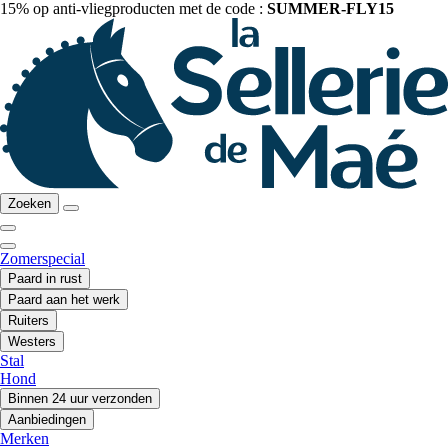
15% op anti-vliegproducten met de code :
SUMMER-FLY15
Zoeken
Zomerspecial
Paard in rust
Paard aan het werk
Ruiters
Westers
Stal
Hond
Binnen 24 uur verzonden
Aanbiedingen
Merken