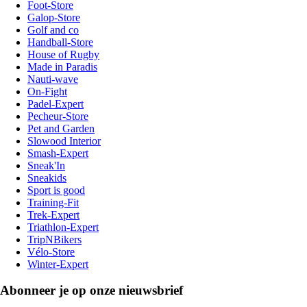
Foot-Store
Galop-Store
Golf and co
Handball-Store
House of Rugby
Made in Paradis
Nauti-wave
On-Fight
Padel-Expert
Pecheur-Store
Pet and Garden
Slowood Interior
Smash-Expert
Sneak'In
Sneakids
Sport is good
Training-Fit
Trek-Expert
Triathlon-Expert
TripNBikers
Vélo-Store
Winter-Expert
Abonneer je op onze nieuwsbrief