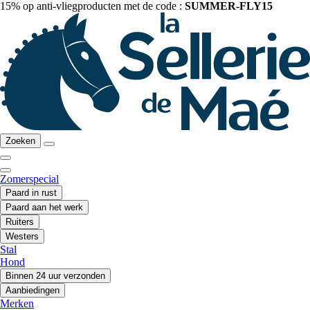
15% op anti-vliegproducten met de code :
SUMMER-FLY15
Zoeken
Zomerspecial
Paard in rust
Paard aan het werk
Ruiters
Westers
Stal
Hond
Binnen 24 uur verzonden
Aanbiedingen
Merken