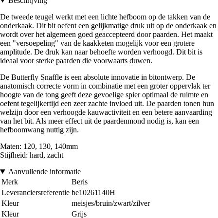
Beschrijving
De tweede teugel werkt met een lichte hefboom op de takken van de
onderkaak. Dit bit oefent een gelijkmatige druk uit op de onderkaak en
wordt over het algemeen goed geaccepteerd door paarden. Het maakt
een "versoepeling" van de kaakketen mogelijk voor een grotere
amplitude. De druk kan naar behoefte worden verhoogd. Dit bit is
ideaal voor sterke paarden die voorwaarts duwen.
De Butterfly Snaffle is een absolute innovatie in bitontwerp. De
anatomisch correcte vorm in combinatie met een groter oppervlak ter
hoogte van de tong geeft deze gevoelige spier optimaal de ruimte en
oefent tegelijkertijd een zeer zachte invloed uit. De paarden tonen hun
welzijn door een verhoogde kauwactiviteit en een betere aanvaarding
van het bit. Als meer effect uit de paardenmond nodig is, kan een
hefboomwang nuttig zijn.
Maten: 120, 130, 140mm
Stijfheid: hard, zacht
Aanvullende informatie
Merk
Beris
Leveranciersreferentie
be10261140H
Kleur
meisjes/bruin/zwart/zilver
Kleur
Grijs