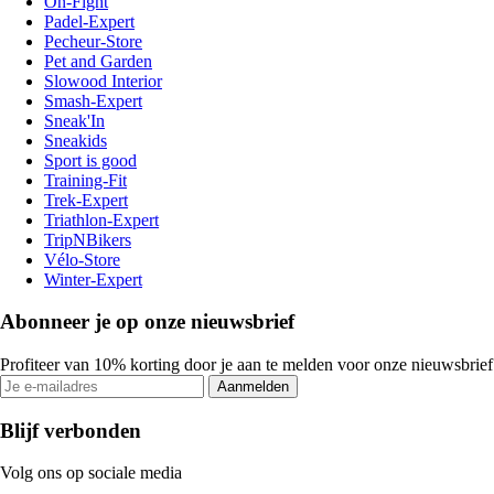
On-Fight
Padel-Expert
Pecheur-Store
Pet and Garden
Slowood Interior
Smash-Expert
Sneak'In
Sneakids
Sport is good
Training-Fit
Trek-Expert
Triathlon-Expert
TripNBikers
Vélo-Store
Winter-Expert
Abonneer je op onze nieuwsbrief
Profiteer van 10% korting door je aan te melden voor onze nieuwsbrief
Aanmelden
Blijf verbonden
Volg ons op sociale media