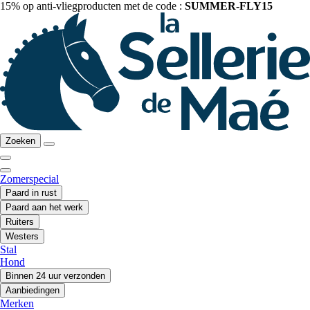
15% op anti-vliegproducten met de code :
SUMMER-FLY15
Zoeken
Zomerspecial
Paard in rust
Paard aan het werk
Ruiters
Westers
Stal
Hond
Binnen 24 uur verzonden
Aanbiedingen
Merken