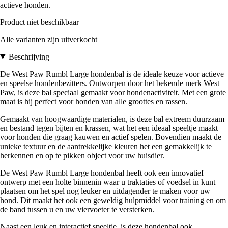
actieve honden.
Product niet beschikbaar
Alle varianten zijn uitverkocht
Beschrijving
De West Paw Rumbl Large hondenbal is de ideale keuze voor actieve
en speelse hondenbezitters. Ontworpen door het bekende merk West
Paw, is deze bal speciaal gemaakt voor hondenactiviteit. Met een grote
maat is hij perfect voor honden van alle groottes en rassen.
Gemaakt van hoogwaardige materialen, is deze bal extreem duurzaam
en bestand tegen bijten en krassen, wat het een ideaal speeltje maakt
voor honden die graag kauwen en actief spelen. Bovendien maakt de
unieke textuur en de aantrekkelijke kleuren het een gemakkelijk te
herkennen en op te pikken object voor uw huisdier.
De West Paw Rumbl Large hondenbal heeft ook een innovatief
ontwerp met een holte binnenin waar u traktaties of voedsel in kunt
plaatsen om het spel nog leuker en uitdagender te maken voor uw
hond. Dit maakt het ook een geweldig hulpmiddel voor training en om
de band tussen u en uw viervoeter te versterken.
Naast een leuk en interactief speeltje, is deze hondenbal ook