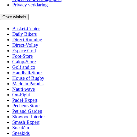
Privacy verklaring
Onze winkels
Basket-Center
Daily Bikers
Direct Running
Direct-Volley
Espace Golf
Foot-Store
Galop-Store
Golf and co
Handball-Store
House of Rugby
Made in Paradis
Nauti-wave
On-Fight
Padel-Expert
Pecheur-Store
Pet and Garden
Slowood Interior
Smash-Expert
Sneak'In
Sneakids