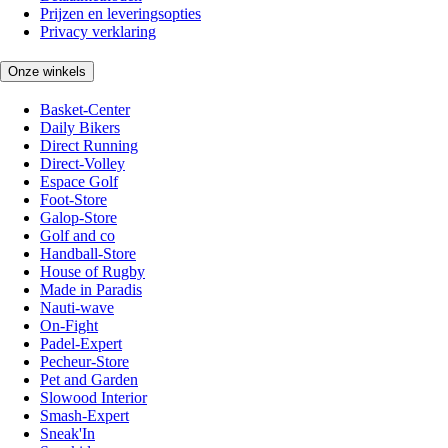
Prijzen en leveringsopties
Privacy verklaring
Onze winkels
Basket-Center
Daily Bikers
Direct Running
Direct-Volley
Espace Golf
Foot-Store
Galop-Store
Golf and co
Handball-Store
House of Rugby
Made in Paradis
Nauti-wave
On-Fight
Padel-Expert
Pecheur-Store
Pet and Garden
Slowood Interior
Smash-Expert
Sneak'In