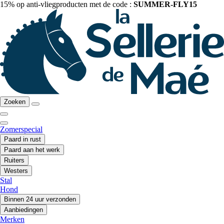
15% op anti-vliegproducten met de code :
SUMMER-FLY15
Zoeken
Zomerspecial
Paard in rust
Paard aan het werk
Ruiters
Westers
Stal
Hond
Binnen 24 uur verzonden
Aanbiedingen
Merken