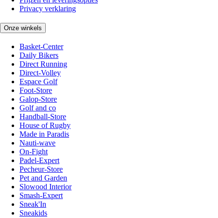
Privacy verklaring
Onze winkels
Basket-Center
Daily Bikers
Direct Running
Direct-Volley
Espace Golf
Foot-Store
Galop-Store
Golf and co
Handball-Store
House of Rugby
Made in Paradis
Nauti-wave
On-Fight
Padel-Expert
Pecheur-Store
Pet and Garden
Slowood Interior
Smash-Expert
Sneak'In
Sneakids