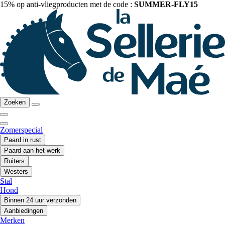
15% op anti-vliegproducten met de code :
SUMMER-FLY15
Zoeken
Zomerspecial
Paard in rust
Paard aan het werk
Ruiters
Westers
Stal
Hond
Binnen 24 uur verzonden
Aanbiedingen
Merken