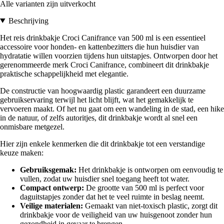
Alle varianten zijn uitverkocht
Beschrijving
Het reis drinkbakje Croci Canifrance van 500 ml is een essentieel
accessoire voor honden- en kattenbezitters die hun huisdier van
hydratatie willen voorzien tijdens hun uitstapjes. Ontworpen door het
gerenommeerde merk Croci Canifrance, combineert dit drinkbakje
praktische schappelijkheid met elegantie.
De constructie van hoogwaardig plastic garandeert een duurzame
gebruikservaring terwijl het licht blijft, wat het gemakkelijk te
vervoeren maakt. Of het nu gaat om een wandeling in de stad, een hike
in de natuur, of zelfs autoritjes, dit drinkbakje wordt al snel een
onmisbare metgezel.
Hier zijn enkele kenmerken die dit drinkbakje tot een verstandige
keuze maken:
Gebruiksgemak:
Het drinkbakje is ontworpen om eenvoudig te
vullen, zodat uw huisdier snel toegang heeft tot water.
Compact ontwerp:
De grootte van 500 ml is perfect voor
daguitstapjes zonder dat het te veel ruimte in beslag neemt.
Veilige materialen:
Gemaakt van niet-toxisch plastic, zorgt dit
drinkbakje voor de veiligheid van uw huisgenoot zonder hun
gezondheid in gevaar te brengen.