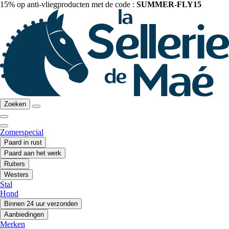
15% op anti-vliegproducten met de code :
SUMMER-FLY15
Zoeken
Zomerspecial
Paard in rust
Paard aan het werk
Ruiters
Westers
Stal
Hond
Binnen 24 uur verzonden
Aanbiedingen
Merken