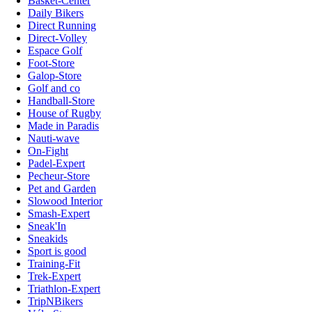
Basket-Center
Daily Bikers
Direct Running
Direct-Volley
Espace Golf
Foot-Store
Galop-Store
Golf and co
Handball-Store
House of Rugby
Made in Paradis
Nauti-wave
On-Fight
Padel-Expert
Pecheur-Store
Pet and Garden
Slowood Interior
Smash-Expert
Sneak'In
Sneakids
Sport is good
Training-Fit
Trek-Expert
Triathlon-Expert
TripNBikers