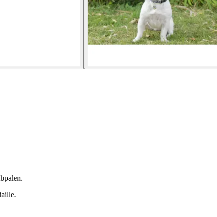
abpalen.
aille.