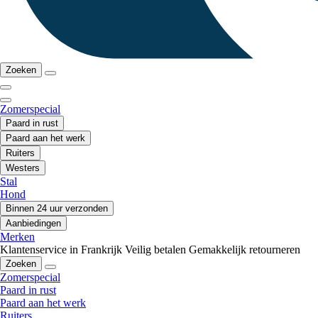
Zoeken
Zomerspecial
Paard in rust
Paard aan het werk
Ruiters
Westers
Stal
Hond
Binnen 24 uur verzonden
Aanbiedingen
Merken
Klantenservice in Frankrijk
Veilig betalen
Gemakkelijk retourneren
Zoeken
Zomerspecial
Paard in rust
Paard aan het werk
Ruiters