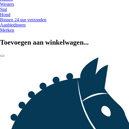
Westers
Stal
Hond
Binnen 24 uur verzonden
Aanbiedingen
Merken
Toevoegen aan winkelwagen...