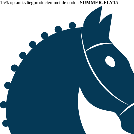
15% op anti-vliegproducten met de code :
SUMMER-FLY15