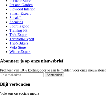
Pecheur-Store
Pet and Garden
Slowood Interior
Smash-Expert
Sneak'In
Sneakids
Sport is good
Training-Fit
Trek-Expert
Triathlon-Expert
TripNBikers
Vélo-Store
Winter-Expert
Abonneer je op onze nieuwsbrief
Profiteer van 10% korting door je aan te melden voor onze nieuwsbrief
Aanmelden
Blijf verbonden
Volg ons op sociale media