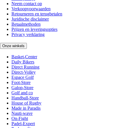
Neem contact op
Verkoopvoorwaarden
Retourneren en terugbetalen
Juridische disclaimer
Betaalmethoden
Prijzen en leveringsopties
Privacy verklaring
Onze winkels
Basket-Center
Daily Bikers
Direct Running
Direct-Volley
Espace Golf
Foot-Store
Galop-Store
Golf and co
Handball-Store
House of Rugby
Made in Paradis
Nauti-wave
On-Fight
Padel-Expert