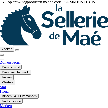
15% op anti-vliegproducten met de code :
SUMMER-FLY15
Zoeken
Zomerspecial
Paard in rust
Paard aan het werk
Ruiters
Westers
Stal
Hond
Binnen 24 uur verzonden
Aanbiedingen
Merken