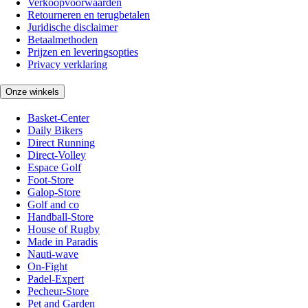
Verkoopvoorwaarden
Retourneren en terugbetalen
Juridische disclaimer
Betaalmethoden
Prijzen en leveringsopties
Privacy verklaring
Onze winkels
Basket-Center
Daily Bikers
Direct Running
Direct-Volley
Espace Golf
Foot-Store
Galop-Store
Golf and co
Handball-Store
House of Rugby
Made in Paradis
Nauti-wave
On-Fight
Padel-Expert
Pecheur-Store
Pet and Garden