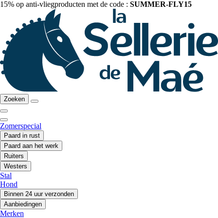
15% op anti-vliegproducten met de code :
SUMMER-FLY15
Zoeken
Zomerspecial
Paard in rust
Paard aan het werk
Ruiters
Westers
Stal
Hond
Binnen 24 uur verzonden
Aanbiedingen
Merken