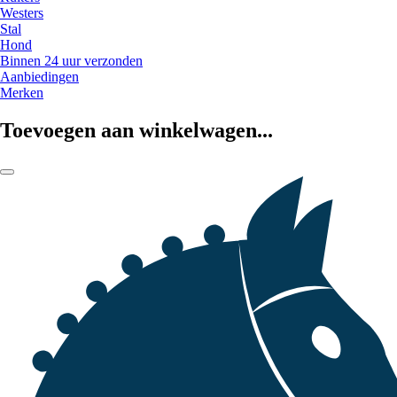
Westers
Stal
Hond
Binnen 24 uur verzonden
Aanbiedingen
Merken
Toevoegen aan winkelwagen...