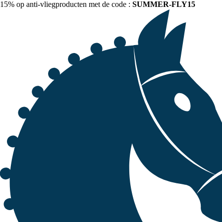
15% op anti-vliegproducten met de code :
SUMMER-FLY15