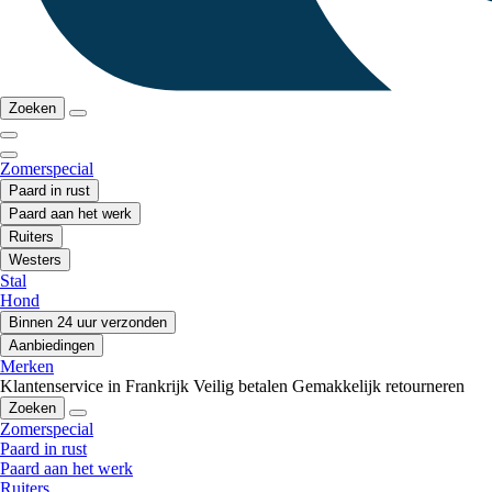
Zoeken
Zomerspecial
Paard in rust
Paard aan het werk
Ruiters
Westers
Stal
Hond
Binnen 24 uur verzonden
Aanbiedingen
Merken
Klantenservice in Frankrijk
Veilig betalen
Gemakkelijk retourneren
Zoeken
Zomerspecial
Paard in rust
Paard aan het werk
Ruiters