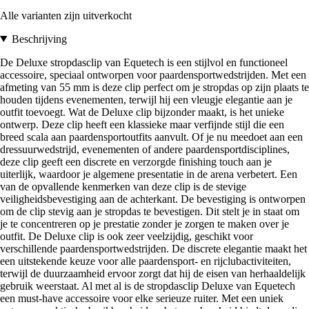
Alle varianten zijn uitverkocht
Beschrijving
De Deluxe stropdasclip van Equetech is een stijlvol en functioneel
accessoire, speciaal ontworpen voor paardensportwedstrijden. Met een
afmeting van 55 mm is deze clip perfect om je stropdas op zijn plaats te
houden tijdens evenementen, terwijl hij een vleugje elegantie aan je
outfit toevoegt. Wat de Deluxe clip bijzonder maakt, is het unieke
ontwerp. Deze clip heeft een klassieke maar verfijnde stijl die een
breed scala aan paardensportoutfits aanvult. Of je nu meedoet aan een
dressuurwedstrijd, evenementen of andere paardensportdisciplines,
deze clip geeft een discrete en verzorgde finishing touch aan je
uiterlijk, waardoor je algemene presentatie in de arena verbetert. Een
van de opvallende kenmerken van deze clip is de stevige
veiligheidsbevestiging aan de achterkant. De bevestiging is ontworpen
om de clip stevig aan je stropdas te bevestigen. Dit stelt je in staat om
je te concentreren op je prestatie zonder je zorgen te maken over je
outfit. De Deluxe clip is ook zeer veelzijdig, geschikt voor
verschillende paardensportwedstrijden. De discrete elegantie maakt het
een uitstekende keuze voor alle paardensport- en rijclubactiviteiten,
terwijl de duurzaamheid ervoor zorgt dat hij de eisen van herhaaldelijk
gebruik weerstaat. Al met al is de stropdasclip Deluxe van Equetech
een must-have accessoire voor elke serieuze ruiter. Met een uniek