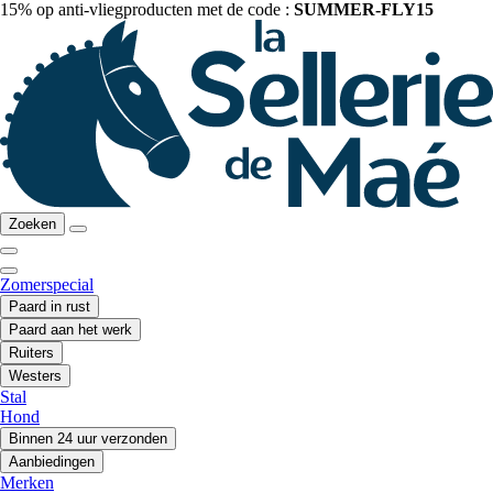
15% op anti-vliegproducten met de code :
SUMMER-FLY15
Zoeken
Zomerspecial
Paard in rust
Paard aan het werk
Ruiters
Westers
Stal
Hond
Binnen 24 uur verzonden
Aanbiedingen
Merken