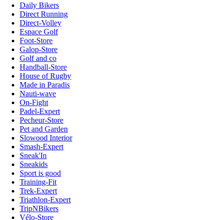
Daily Bikers
Direct Running
Direct-Volley
Espace Golf
Foot-Store
Galop-Store
Golf and co
Handball-Store
House of Rugby
Made in Paradis
Nauti-wave
On-Fight
Padel-Expert
Pecheur-Store
Pet and Garden
Slowood Interior
Smash-Expert
Sneak'In
Sneakids
Sport is good
Training-Fit
Trek-Expert
Triathlon-Expert
TripNBikers
Vélo-Store