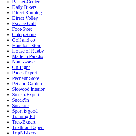
Basket-Center
Daily Bikers
Direct Running
Direct-Volley
Espace Golf
Foot-Store
Galop-Store
Golf and co
Handball-Store
House of Rugby
Made in Paradis
Nauti-wave
On-Fight
Padel-Expert
Pecheur-Store
Pet and Garden
Slowood Interior
Smash-Expert
Sneak'In
Sneakids
Sport is good
Training-Fit
Trek-Expert
Triathlon-Expert
TripNBikers