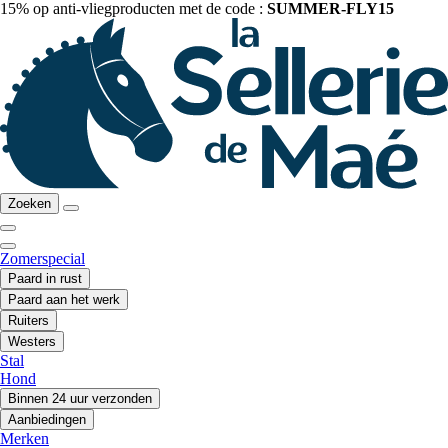
15% op anti-vliegproducten met de code :
SUMMER-FLY15
Zoeken
Zomerspecial
Paard in rust
Paard aan het werk
Ruiters
Westers
Stal
Hond
Binnen 24 uur verzonden
Aanbiedingen
Merken