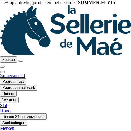
15% op anti-vliegproducten met de code :
SUMMER-FLY15
Zoeken
Zomerspecial
Paard in rust
Paard aan het werk
Ruiters
Westers
Stal
Hond
Binnen 24 uur verzonden
Aanbiedingen
Merken