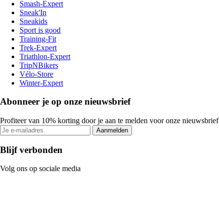
Smash-Expert
Sneak'In
Sneakids
Sport is good
Training-Fit
Trek-Expert
Triathlon-Expert
TripNBikers
Vélo-Store
Winter-Expert
Abonneer je op onze nieuwsbrief
Profiteer van 10% korting door je aan te melden voor onze nieuwsbrief
Aanmelden
Blijf verbonden
Volg ons op sociale media