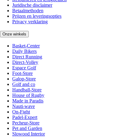
Juridische disclaimer
Betaalmethoden
Prijzen en leveringsopties
Privacy verklaring
Onze winkels
Basket-Center
Daily Bikers
Direct Running
Direct-Volley
Espace Golf
Foot-Store
Galop-Store
Golf and co
Handball-Store
House of Rugby
Made in Paradis
Nauti-wave
On-Fight
Padel-Expert
Pecheur-Store
Pet and Garden
Slowood Interior