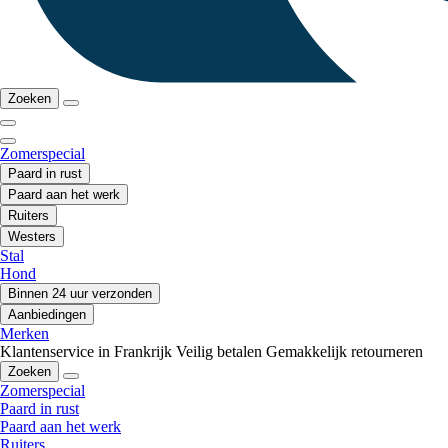
Zoeken
Zomerspecial
Paard in rust
Paard aan het werk
Ruiters
Westers
Stal
Hond
Binnen 24 uur verzonden
Aanbiedingen
Merken
Klantenservice in Frankrijk
Veilig betalen
Gemakkelijk retourneren
Zoeken
Zomerspecial
Paard in rust
Paard aan het werk
Ruiters