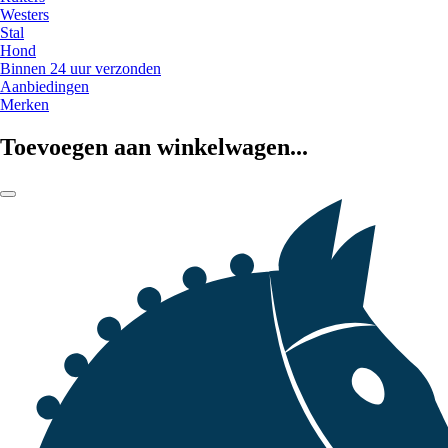
Westers
Stal
Hond
Binnen 24 uur verzonden
Aanbiedingen
Merken
Toevoegen aan winkelwagen...