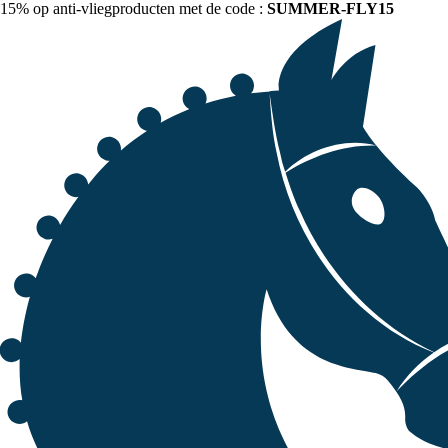
15% op anti-vliegproducten met de code :
SUMMER-FLY15