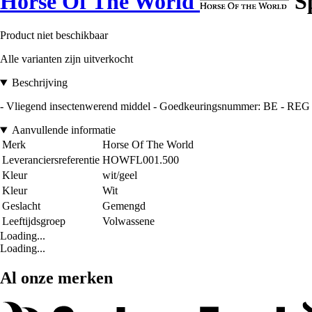
Horse Of The World
Sp
Product niet beschikbaar
Alle varianten zijn uitverkocht
Beschrijving
- Vliegend insectenwerend middel - Goedkeuringsnummer: BE - REG - 
Aanvullende informatie
Merk
Horse Of The World
Leveranciersreferentie
HOWFL001.500
Kleur
wit/geel
Kleur
Wit
Geslacht
Gemengd
Leeftijdsgroep
Volwassene
Loading...
Loading...
Al onze merken