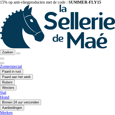
15% op anti-vliegproducten met de code :
SUMMER-FLY15
Zoeken
Zomerspecial
Paard in rust
Paard aan het werk
Ruiters
Westers
Stal
Hond
Binnen 24 uur verzonden
Aanbiedingen
Merken