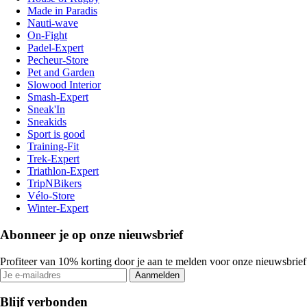
Made in Paradis
Nauti-wave
On-Fight
Padel-Expert
Pecheur-Store
Pet and Garden
Slowood Interior
Smash-Expert
Sneak'In
Sneakids
Sport is good
Training-Fit
Trek-Expert
Triathlon-Expert
TripNBikers
Vélo-Store
Winter-Expert
Abonneer je op onze nieuwsbrief
Profiteer van 10% korting door je aan te melden voor onze nieuwsbrief
Aanmelden
Blijf verbonden