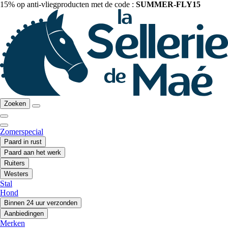
15% op anti-vliegproducten met de code :
SUMMER-FLY15
Zoeken
Zomerspecial
Paard in rust
Paard aan het werk
Ruiters
Westers
Stal
Hond
Binnen 24 uur verzonden
Aanbiedingen
Merken