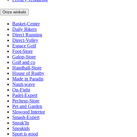
Onze winkels
Basket-Center
Daily Bikers
Direct Running
Direct-Volley
Espace Golf
Foot-Store
Galop-Store
Golf and co
Handball-Store
House of Rugby
Made in Paradis
Nauti-wave
On-Fight
Padel-Expert
Pecheur-Store
Pet and Garden
Slowood Interior
Smash-Expert
Sneak'In
Sneakids
Sport is good