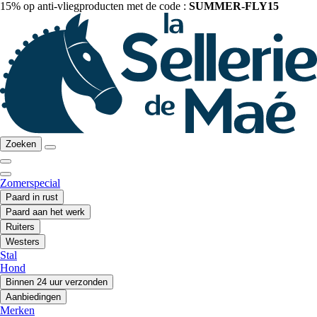
15% op anti-vliegproducten met de code :
SUMMER-FLY15
Zoeken
Zomerspecial
Paard in rust
Paard aan het werk
Ruiters
Westers
Stal
Hond
Binnen 24 uur verzonden
Aanbiedingen
Merken