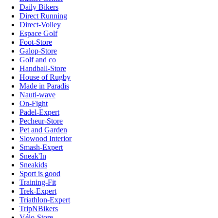
Daily Bikers
Direct Running
Direct-Volley
Espace Golf
Foot-Store
Galop-Store
Golf and co
Handball-Store
House of Rugby
Made in Paradis
Nauti-wave
On-Fight
Padel-Expert
Pecheur-Store
Pet and Garden
Slowood Interior
Smash-Expert
Sneak'In
Sneakids
Sport is good
Training-Fit
Trek-Expert
Triathlon-Expert
TripNBikers
Vélo-Store