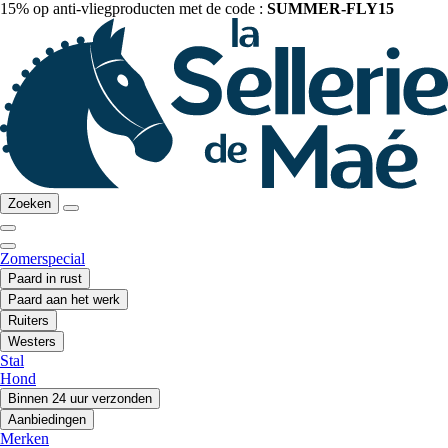
15% op anti-vliegproducten met de code :
SUMMER-FLY15
Zoeken
Zomerspecial
Paard in rust
Paard aan het werk
Ruiters
Westers
Stal
Hond
Binnen 24 uur verzonden
Aanbiedingen
Merken