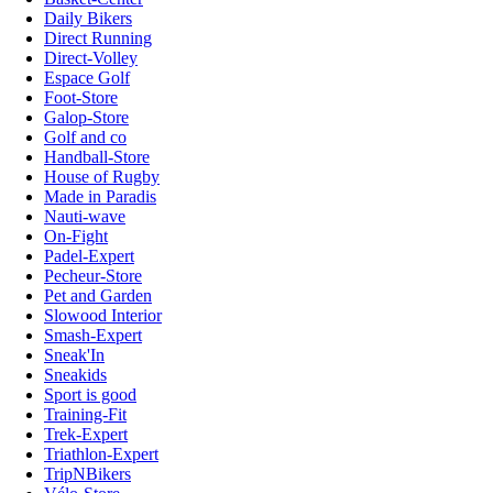
Daily Bikers
Direct Running
Direct-Volley
Espace Golf
Foot-Store
Galop-Store
Golf and co
Handball-Store
House of Rugby
Made in Paradis
Nauti-wave
On-Fight
Padel-Expert
Pecheur-Store
Pet and Garden
Slowood Interior
Smash-Expert
Sneak'In
Sneakids
Sport is good
Training-Fit
Trek-Expert
Triathlon-Expert
TripNBikers