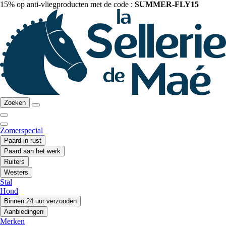
15% op anti-vliegproducten met de code :
SUMMER-FLY15
Zoeken
Zomerspecial
Paard in rust
Paard aan het werk
Ruiters
Westers
Stal
Hond
Binnen 24 uur verzonden
Aanbiedingen
Merken