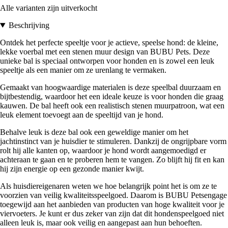
Alle varianten zijn uitverkocht
Beschrijving
Ontdek het perfecte speeltje voor je actieve, speelse hond: de kleine,
lekke voerbal met een stenen muur design van BUBU Pets. Deze
unieke bal is speciaal ontworpen voor honden en is zowel een leuk
speeltje als een manier om ze urenlang te vermaken.
Gemaakt van hoogwaardige materialen is deze speelbal duurzaam en
bijtbestendig, waardoor het een ideale keuze is voor honden die graag
kauwen. De bal heeft ook een realistisch stenen muurpatroon, wat een
leuk element toevoegt aan de speeltijd van je hond.
Behalve leuk is deze bal ook een geweldige manier om het
jachtinstinct van je huisdier te stimuleren. Dankzij de ongrijpbare vorm
rolt hij alle kanten op, waardoor je hond wordt aangemoedigd er
achteraan te gaan en te proberen hem te vangen. Zo blijft hij fit en kan
hij zijn energie op een gezonde manier kwijt.
Als huisdiereigenaren weten we hoe belangrijk point het is om ze te
voorzien van veilig kwaliteitsspeelgoed. Daarom is BUBU Petsengage
toegewijd aan het aanbieden van producten van hoge kwaliteit voor je
viervoeters. Je kunt er dus zeker van zijn dat dit hondenspeelgoed niet
alleen leuk is, maar ook veilig en aangepast aan hun behoeften.