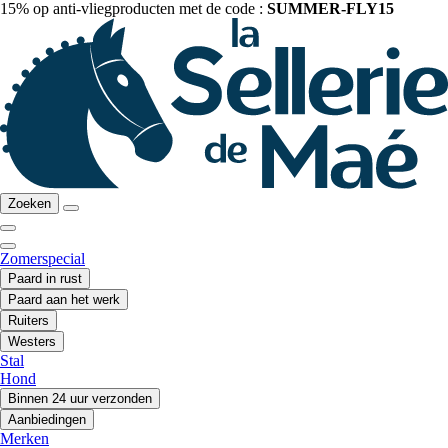
15% op anti-vliegproducten met de code :
SUMMER-FLY15
Zoeken
Zomerspecial
Paard in rust
Paard aan het werk
Ruiters
Westers
Stal
Hond
Binnen 24 uur verzonden
Aanbiedingen
Merken