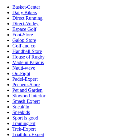
Basket-Center
Daily Bikers
Direct Running
Direct-Volley
Espace Golf
Foot-Store
Galop-Store
Golf and co
Handball-Store
House of Rugby
Made in Paradis
Nauti-wave
On-Fight
Padel-Expert
Pecheur-Store
Pet and Garden
Slowood Interior
Smash-Expert
Sneak'In
Sneakids
Sport is good
Training-Fit
Trek-Expert
Triathlon-Expert