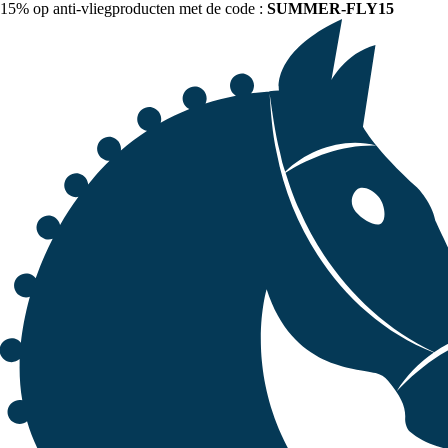
15% op anti-vliegproducten met de code :
SUMMER-FLY15