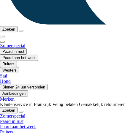
Zoeken
Zomerspecial
Paard in rust
Paard aan het werk
Ruiters
Westers
Stal
Hond
Binnen 24 uur verzonden
Aanbiedingen
Merken
Klantenservice in Frankrijk
Veilig betalen
Gemakkelijk retourneren
Zoeken
Zomerspecial
Paard in rust
Paard aan het werk
Ruiters