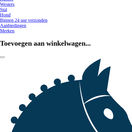
Westers
Stal
Hond
Binnen 24 uur verzonden
Aanbiedingen
Merken
Toevoegen aan winkelwagen...