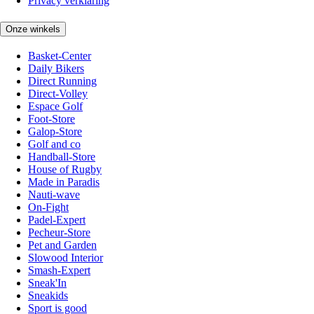
Privacy verklaring
Onze winkels
Basket-Center
Daily Bikers
Direct Running
Direct-Volley
Espace Golf
Foot-Store
Galop-Store
Golf and co
Handball-Store
House of Rugby
Made in Paradis
Nauti-wave
On-Fight
Padel-Expert
Pecheur-Store
Pet and Garden
Slowood Interior
Smash-Expert
Sneak'In
Sneakids
Sport is good