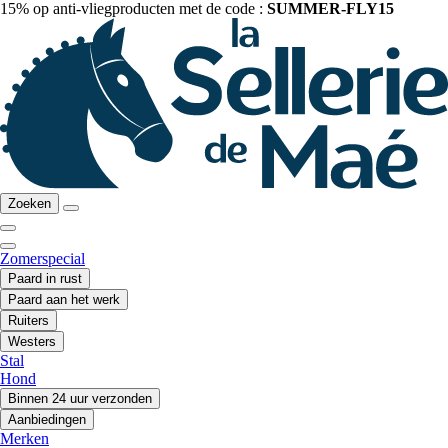
15% op anti-vliegproducten met de code :
SUMMER-FLY15
Zoeken
Zomerspecial
Paard in rust
Paard aan het werk
Ruiters
Westers
Stal
Hond
Binnen 24 uur verzonden
Aanbiedingen
Merken