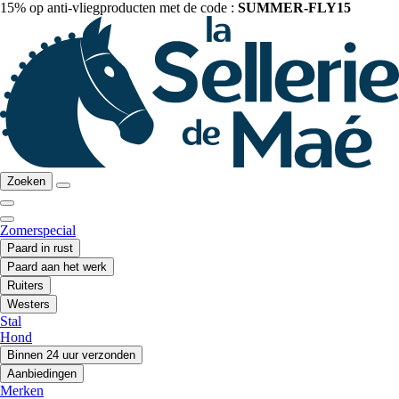
15% op anti-vliegproducten met de code :
SUMMER-FLY15
Zoeken
Zomerspecial
Paard in rust
Paard aan het werk
Ruiters
Westers
Stal
Hond
Binnen 24 uur verzonden
Aanbiedingen
Merken