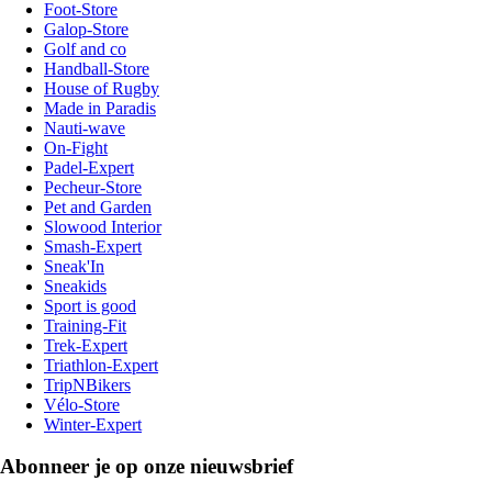
Foot-Store
Galop-Store
Golf and co
Handball-Store
House of Rugby
Made in Paradis
Nauti-wave
On-Fight
Padel-Expert
Pecheur-Store
Pet and Garden
Slowood Interior
Smash-Expert
Sneak'In
Sneakids
Sport is good
Training-Fit
Trek-Expert
Triathlon-Expert
TripNBikers
Vélo-Store
Winter-Expert
Abonneer je op onze nieuwsbrief