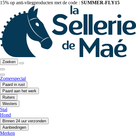
15% op anti-vliegproducten met de code :
SUMMER-FLY15
Zoeken
Zomerspecial
Paard in rust
Paard aan het werk
Ruiters
Westers
Stal
Hond
Binnen 24 uur verzonden
Aanbiedingen
Merken