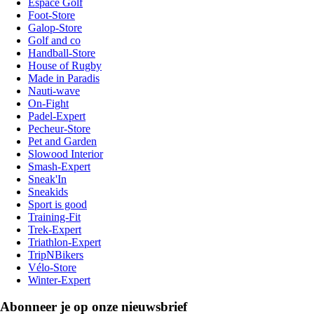
Espace Golf
Foot-Store
Galop-Store
Golf and co
Handball-Store
House of Rugby
Made in Paradis
Nauti-wave
On-Fight
Padel-Expert
Pecheur-Store
Pet and Garden
Slowood Interior
Smash-Expert
Sneak'In
Sneakids
Sport is good
Training-Fit
Trek-Expert
Triathlon-Expert
TripNBikers
Vélo-Store
Winter-Expert
Abonneer je op onze nieuwsbrief