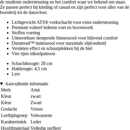
de moderne ondersteuning en het comfort waar we bekend om staan.
Ze passen perfect bij kleding of casual en zijn perfect voor alles van de
boerderij tot de dansvloer.
Lichtgewicht ATS® vorkschacht voor extra ondersteuning
Premium volnerf lederen voet en bovenwerk
Stoffen voering
Uitneembare dempende binnenzool voor blijvend comfort
Duratread™ buitenzool voor maximale slijtvastheid
Versleten effect en schuurplekken bij de hiel
Vier rijen stikselpatroon
Schachthoogte: 28 cm
Hakhoogte: 4,5 cm
Leer
Aanvullende informatie
Merk
Ariat
Kleur
zwart
Kleur
Zwart
Geslacht
Vrouw
Leeftijdsgroep
Volwassene
Karakteristiek
Leder
Hoofdmateriaal
Volledig nerfleer