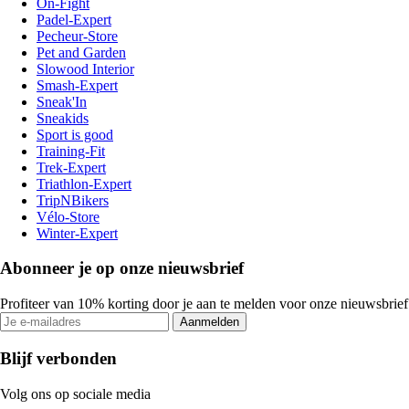
On-Fight
Padel-Expert
Pecheur-Store
Pet and Garden
Slowood Interior
Smash-Expert
Sneak'In
Sneakids
Sport is good
Training-Fit
Trek-Expert
Triathlon-Expert
TripNBikers
Vélo-Store
Winter-Expert
Abonneer je op onze nieuwsbrief
Profiteer van 10% korting door je aan te melden voor onze nieuwsbrief
Aanmelden
Blijf verbonden
Volg ons op sociale media