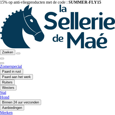
15% op anti-vliegproducten met de code :
SUMMER-FLY15
Zoeken
Zomerspecial
Paard in rust
Paard aan het werk
Ruiters
Westers
Stal
Hond
Binnen 24 uur verzonden
Aanbiedingen
Merken