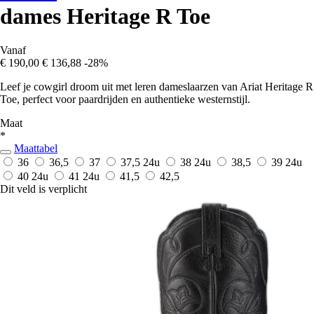
dames Heritage R Toe
Vanaf
€ 190,00
€ 136,88
-28%
Leef je cowgirl droom uit met leren dameslaarzen van Ariat Heritage R
Toe, perfect voor paardrijden en authentieke westernstijl.
Maat
*
Maattabel
36
36,5
37
37,5
24u
38
24u
38,5
39
24u
40
24u
41
24u
41,5
42,5
Dit veld is verplicht