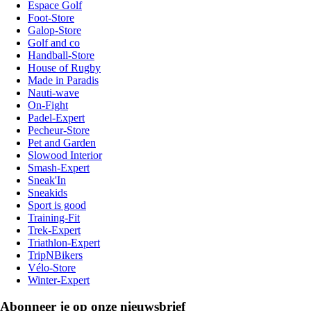
Espace Golf
Foot-Store
Galop-Store
Golf and co
Handball-Store
House of Rugby
Made in Paradis
Nauti-wave
On-Fight
Padel-Expert
Pecheur-Store
Pet and Garden
Slowood Interior
Smash-Expert
Sneak'In
Sneakids
Sport is good
Training-Fit
Trek-Expert
Triathlon-Expert
TripNBikers
Vélo-Store
Winter-Expert
Abonneer je op onze nieuwsbrief