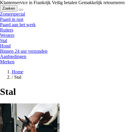
Klantenservice in Frankrijk
Veilig betalen
Gemakkelijk retourneren
Zoeken
Zomerspecial
Paard in rust
Paard aan het werk
Ruiters
Westers
Stal
Hond
Binnen 24 uur verzonden
Aanbiedingen
Merken
Home
/
Stal
Stal