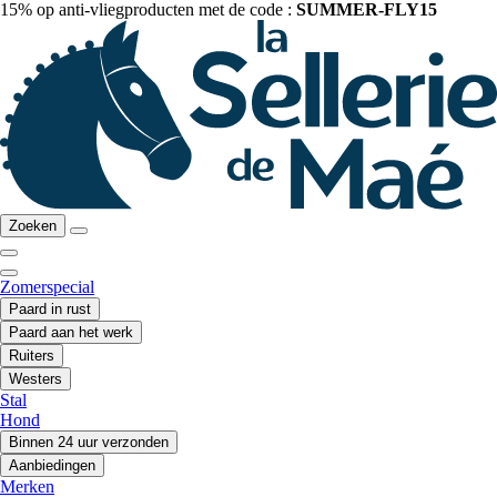
15% op anti-vliegproducten met de code :
SUMMER-FLY15
Zoeken
Zomerspecial
Paard in rust
Paard aan het werk
Ruiters
Westers
Stal
Hond
Binnen 24 uur verzonden
Aanbiedingen
Merken