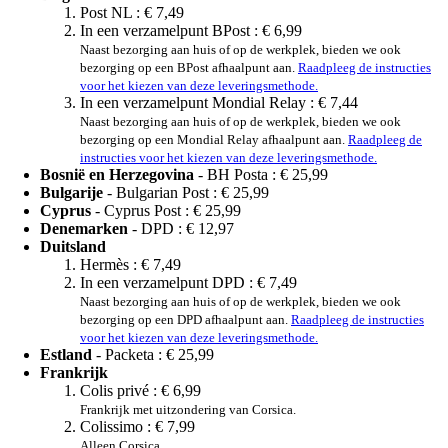
Post NL :
€ 7,49
In een verzamelpunt BPost :
€ 6,99
Naast bezorging aan huis of op de werkplek, bieden we ook
bezorging op een BPost afhaalpunt aan.
Raadpleeg de instructies
voor het kiezen van deze leveringsmethode.
In een verzamelpunt Mondial Relay :
€ 7,44
Naast bezorging aan huis of op de werkplek, bieden we ook
bezorging op een Mondial Relay afhaalpunt aan.
Raadpleeg de
instructies voor het kiezen van deze leveringsmethode.
Bosnië en Herzegovina
- BH Posta :
€ 25,99
Bulgarije
- Bulgarian Post :
€ 25,99
Cyprus
- Cyprus Post :
€ 25,99
Denemarken
- DPD :
€ 12,97
Duitsland
Hermès :
€ 7,49
In een verzamelpunt DPD :
€ 7,49
Naast bezorging aan huis of op de werkplek, bieden we ook
bezorging op een DPD afhaalpunt aan.
Raadpleeg de instructies
voor het kiezen van deze leveringsmethode.
Estland
- Packeta :
€ 25,99
Frankrijk
Colis privé :
€ 6,99
Frankrijk met uitzondering van Corsica.
Colissimo :
€ 7,99
Alleen Corsica.