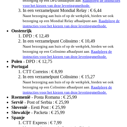
bezorging op een DPD afhaalpunt aan.
Raadpleeg de instructies
voor het kiezen van deze leveringsmethode.
In een verzamelpunt Mondial Relay :
€ 6,44
Naast bezorging aan huis of op de werkplek, bieden we ook
bezorging op een Mondial Relay afhaalpunt aan.
Raadpleeg de
instructies voor het kiezen van deze leveringsmethode.
Oostenrijk
DPD :
€ 12,49
In een verzamelpunt Colissimo :
€ 10,49
Naast bezorging aan huis of op de werkplek, bieden we ook
bezorging op een Colissimo afhaalpunt aan.
Raadpleeg de
instructies voor het kiezen van deze leveringsmethode.
Polen
- DPD :
€ 12,75
Portugal
CTT Correios :
€ 8,99
In een verzamelpunt Colissimo :
€ 15,27
Naast bezorging aan huis of op de werkplek, bieden we ook
bezorging op een Colissimo afhaalpunt aan.
Raadpleeg de
instructies voor het kiezen van deze leveringsmethode.
Roemenië
- Posta Romana :
€ 25,99
Servië
- Post of Serbia :
€ 25,99
Slovenië
- Eesti Post :
€ 25,99
Slowakije
- Packeta :
€ 25,99
Spanje
CTT Express :
€ 7,99