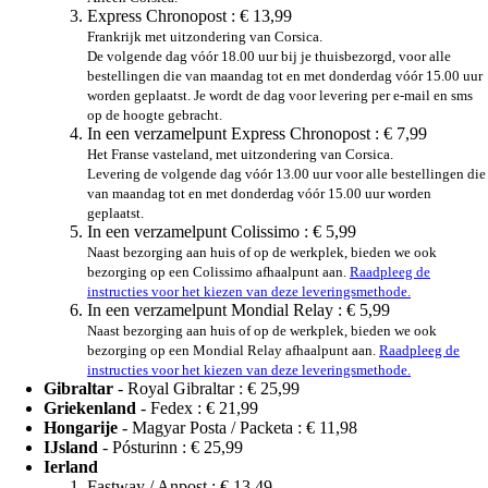
Express Chronopost :
€ 13,99
Frankrijk met uitzondering van Corsica.
De volgende dag vóór 18.00 uur bij je thuisbezorgd, voor alle
bestellingen die van maandag tot en met donderdag vóór 15.00 uur
worden geplaatst. Je wordt de dag voor levering per e-mail en sms
op de hoogte gebracht.
In een verzamelpunt Express Chronopost :
€ 7,99
Het Franse vasteland, met uitzondering van Corsica.
Levering de volgende dag vóór 13.00 uur voor alle bestellingen die
van maandag tot en met donderdag vóór 15.00 uur worden
geplaatst.
In een verzamelpunt Colissimo :
€ 5,99
Naast bezorging aan huis of op de werkplek, bieden we ook
bezorging op een Colissimo afhaalpunt aan.
Raadpleeg de
instructies voor het kiezen van deze leveringsmethode.
In een verzamelpunt Mondial Relay :
€ 5,99
Naast bezorging aan huis of op de werkplek, bieden we ook
bezorging op een Mondial Relay afhaalpunt aan.
Raadpleeg de
instructies voor het kiezen van deze leveringsmethode.
Gibraltar
- Royal Gibraltar :
€ 25,99
Griekenland
- Fedex :
€ 21,99
Hongarije
- Magyar Posta / Packeta :
€ 11,98
IJsland
- Pósturinn :
€ 25,99
Ierland
Fastway / Anpost :
€ 13,49