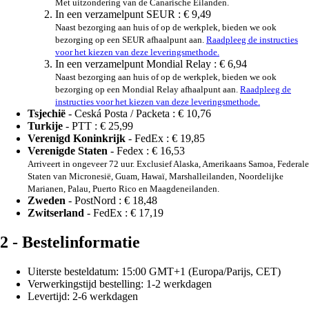
Met uitzondering van de Canarische Eilanden.
In een verzamelpunt SEUR :
€ 9,49
Naast bezorging aan huis of op de werkplek, bieden we ook
bezorging op een SEUR afhaalpunt aan.
Raadpleeg de instructies
voor het kiezen van deze leveringsmethode.
In een verzamelpunt Mondial Relay :
€ 6,94
Naast bezorging aan huis of op de werkplek, bieden we ook
bezorging op een Mondial Relay afhaalpunt aan.
Raadpleeg de
instructies voor het kiezen van deze leveringsmethode.
Tsjechië
- Ceská Posta / Packeta :
€ 10,76
Turkije
- PTT :
€ 25,99
Verenigd Koninkrijk
- FedEx :
€ 19,85
Verenigde Staten
- Fedex :
€ 16,53
Arriveert in ongeveer 72 uur. Exclusief Alaska, Amerikaans Samoa, Federale
Staten van Micronesië, Guam, Hawaï, Marshalleilanden, Noordelijke
Marianen, Palau, Puerto Rico en Maagdeneilanden.
Zweden
- PostNord :
€ 18,48
Zwitserland
- FedEx :
€ 17,19
2 - Bestelinformatie
Uiterste besteldatum: 15:00 GMT+1 (Europa/Parijs, CET)
Verwerkingstijd bestelling: 1-2 werkdagen
Levertijd: 2-6 werkdagen