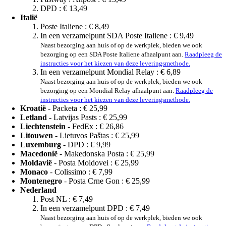
DPD :
€ 13,49
Italië
Poste Italiene :
€ 8,49
In een verzamelpunt SDA Poste Italiene :
€ 9,49
Naast bezorging aan huis of op de werkplek, bieden we ook
bezorging op een SDA Poste Italiene afhaalpunt aan.
Raadpleeg de
instructies voor het kiezen van deze leveringsmethode.
In een verzamelpunt Mondial Relay :
€ 6,89
Naast bezorging aan huis of op de werkplek, bieden we ook
bezorging op een Mondial Relay afhaalpunt aan.
Raadpleeg de
instructies voor het kiezen van deze leveringsmethode.
Kroatië
- Packeta :
€ 25,99
Letland
- Latvijas Pasts :
€ 25,99
Liechtenstein
- FedEx :
€ 26,86
Litouwen
- Lietuvos Paštas :
€ 25,99
Luxemburg
- DPD :
€ 9,99
Macedonië
- Makedonska Posta :
€ 25,99
Moldavië
- Posta Moldovei :
€ 25,99
Monaco
- Colissimo :
€ 7,99
Montenegro
- Posta Crne Gon :
€ 25,99
Nederland
Post NL :
€ 7,49
In een verzamelpunt DPD :
€ 7,49
Naast bezorging aan huis of op de werkplek, bieden we ook