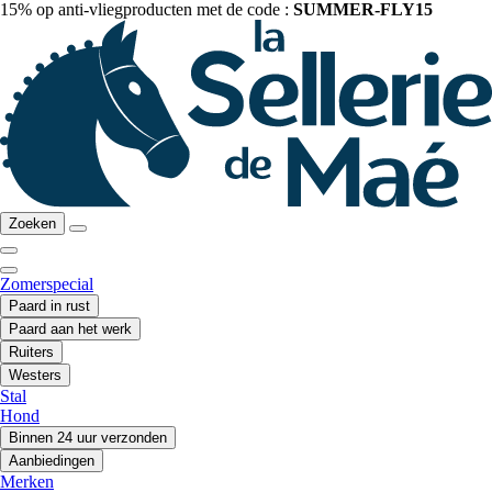
15% op anti-vliegproducten met de code :
SUMMER-FLY15
Zoeken
Zomerspecial
Paard in rust
Paard aan het werk
Ruiters
Westers
Stal
Hond
Binnen 24 uur verzonden
Aanbiedingen
Merken