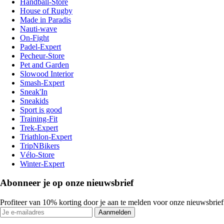
Handball-Store
House of Rugby
Made in Paradis
Nauti-wave
On-Fight
Padel-Expert
Pecheur-Store
Pet and Garden
Slowood Interior
Smash-Expert
Sneak'In
Sneakids
Sport is good
Training-Fit
Trek-Expert
Triathlon-Expert
TripNBikers
Vélo-Store
Winter-Expert
Abonneer je op onze nieuwsbrief
Profiteer van 10% korting door je aan te melden voor onze nieuwsbrief
Aanmelden