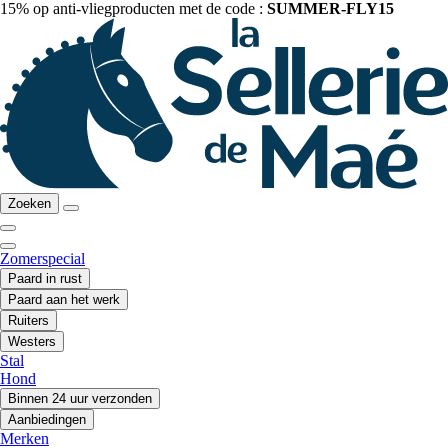
15% op anti-vliegproducten met de code :
SUMMER-FLY15
Zoeken
Zomerspecial
Paard in rust
Paard aan het werk
Ruiters
Westers
Stal
Hond
Binnen 24 uur verzonden
Aanbiedingen
Merken