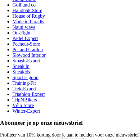
Golf and co
Handball-Store
House of Rugby
Made in Paradis
Nauti-wave
On-Fight
Padel-Expert
Pecheur-Store
Pet and Garden
Slowood Interior
Smash-Expert
Sneak'In
Sneakids
Sport is good
Training-Fit
Trek-Expert
Triathlon-Expert
TripNBikers
Vélo-Store
Winter-Expert
Abonneer je op onze nieuwsbrief
Profiteer van 10% korting door je aan te melden voor onze nieuwsbrief