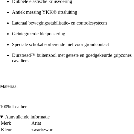
Dubbele elastische kruisvoering
Antiek messing YKK® ritssluiting
Lateraal bewegingsstabilisatie- en controlesysteem
Geïntegreerde hielpolstering
Speciale schokabsorberende hiel voor grondcontact
Duratread™ buitenzool met geteste en goedgekeurde gripzones
cavaliers
Materiaal
100% Leather
Aanvullende informatie
Merk
Ariat
Kleur
zwart/zwart