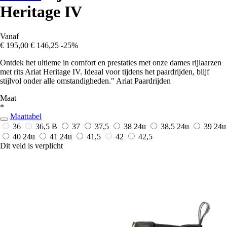
Heritage IV
Vanaf
€ 195,00
€ 146,25
-25%
Ontdek het ultieme in comfort en prestaties met onze dames rijlaarzen
met rits Ariat Heritage IV. Ideaal voor tijdens het paardrijden, blijf
stijlvol onder alle omstandigheden." Ariat Paardrijden
Maat
*
Maattabel
36
36,5 B
37
37,5
38
24u
38,5
24u
39
24u
40
24u
41
24u
41,5
42
42,5
Dit veld is verplicht