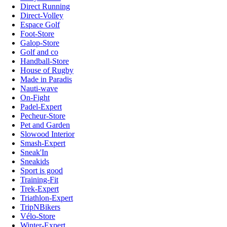
Direct Running
Direct-Volley
Espace Golf
Foot-Store
Galop-Store
Golf and co
Handball-Store
House of Rugby
Made in Paradis
Nauti-wave
On-Fight
Padel-Expert
Pecheur-Store
Pet and Garden
Slowood Interior
Smash-Expert
Sneak'In
Sneakids
Sport is good
Training-Fit
Trek-Expert
Triathlon-Expert
TripNBikers
Vélo-Store
Winter-Expert