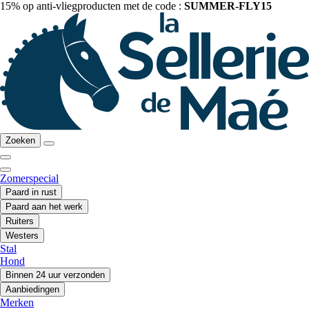
15% op anti-vliegproducten met de code :
SUMMER-FLY15
Zoeken
Zomerspecial
Paard in rust
Paard aan het werk
Ruiters
Westers
Stal
Hond
Binnen 24 uur verzonden
Aanbiedingen
Merken