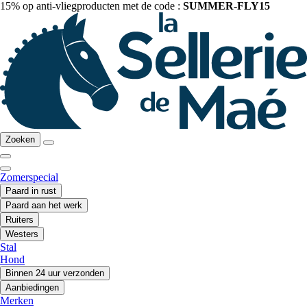
15% op anti-vliegproducten met de code :
SUMMER-FLY15
Zoeken
Zomerspecial
Paard in rust
Paard aan het werk
Ruiters
Westers
Stal
Hond
Binnen 24 uur verzonden
Aanbiedingen
Merken