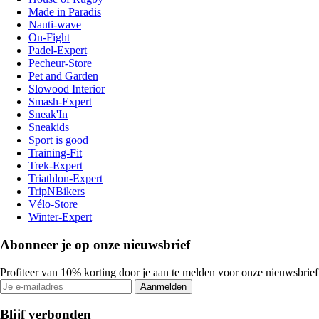
Made in Paradis
Nauti-wave
On-Fight
Padel-Expert
Pecheur-Store
Pet and Garden
Slowood Interior
Smash-Expert
Sneak'In
Sneakids
Sport is good
Training-Fit
Trek-Expert
Triathlon-Expert
TripNBikers
Vélo-Store
Winter-Expert
Abonneer je op onze nieuwsbrief
Profiteer van 10% korting door je aan te melden voor onze nieuwsbrief
Aanmelden
Blijf verbonden