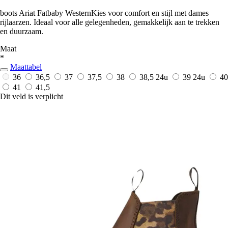
boots Ariat Fatbaby WesternKies voor comfort en stijl met dames
rijlaarzen. Ideaal voor alle gelegenheden, gemakkelijk aan te trekken
en duurzaam.
Maat
*
Maattabel
36
36,5
37
37,5
38
38,5
24u
39
24u
40
41
41,5
Dit veld is verplicht