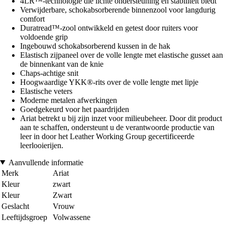
4LR™-technologie die lichte ondersteuning en stabiliteit biedt
Verwijderbare, schokabsorberende binnenzool voor langdurig
comfort
Duratread™-zool ontwikkeld en getest door ruiters voor
voldoende grip
Ingebouwd schokabsorberend kussen in de hak
Elastisch zijpaneel over de volle lengte met elastische gusset aan
de binnenkant van de knie
Chaps-achtige snit
Hoogwaardige YKK®-rits over de volle lengte met lipje
Elastische veters
Moderne metalen afwerkingen
Goedgekeurd voor het paardrijden
Ariat betrekt u bij zijn inzet voor milieubeheer. Door dit product
aan te schaffen, ondersteunt u de verantwoorde productie van
leer in door het Leather Working Group gecertificeerde
leerlooierijen.
Aanvullende informatie
Merk
Ariat
Kleur
zwart
Kleur
Zwart
Geslacht
Vrouw
Leeftijdsgroep
Volwassene