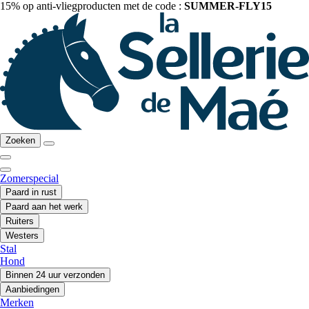
15% op anti-vliegproducten met de code :
SUMMER-FLY15
Zoeken
Zomerspecial
Paard in rust
Paard aan het werk
Ruiters
Westers
Stal
Hond
Binnen 24 uur verzonden
Aanbiedingen
Merken