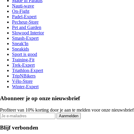
Made in Paradis
Nauti-wave
On-Fight
Padel-Expert
Pecheur-Store
Pet and Garden
Slowood Interior
Smash-Expert
Sneak'In
Sneakids
Sport is good
Training-Fit
Trek-Expert
Triathlon-Expert
TripNBikers
Vélo-Store
Winter-Expert
Abonneer je op onze nieuwsbrief
Profiteer van 10% korting door je aan te melden voor onze nieuwsbrief
Aanmelden
Blijf verbonden