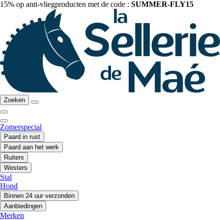
15% op anti-vliegproducten met de code :
SUMMER-FLY15
Zoeken
Zomerspecial
Paard in rust
Paard aan het werk
Ruiters
Westers
Stal
Hond
Binnen 24 uur verzonden
Aanbiedingen
Merken