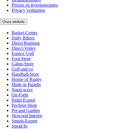
Prijzen en leveringsopties
Privacy verklaring
Onze winkels
Basket-Center
Daily Bikers
Direct Running
Direct-Volley
Espace Golf
Foot-Store
Galop-Store
Golf and co
Handball-Store
House of Rugby
Made in Paradis
Nauti-wave
On-Fight
Padel-Expert
Pecheur-Store
Pet and Garden
Slowood Interior
Smash-Expert
Sneak'In