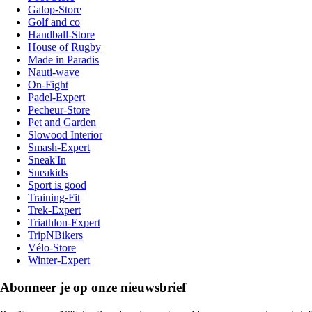
Galop-Store
Golf and co
Handball-Store
House of Rugby
Made in Paradis
Nauti-wave
On-Fight
Padel-Expert
Pecheur-Store
Pet and Garden
Slowood Interior
Smash-Expert
Sneak'In
Sneakids
Sport is good
Training-Fit
Trek-Expert
Triathlon-Expert
TripNBikers
Vélo-Store
Winter-Expert
Abonneer je op onze nieuwsbrief