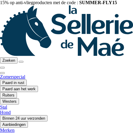
15% op anti-vliegproducten met de code :
SUMMER-FLY15
Zoeken
Zomerspecial
Paard in rust
Paard aan het werk
Ruiters
Westers
Stal
Hond
Binnen 24 uur verzonden
Aanbiedingen
Merken