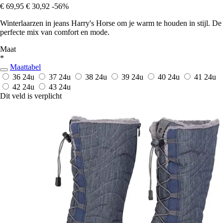
€ 69,95
€ 30,92
-56%
Winterlaarzen in jeans Harry's Horse om je warm te houden in stijl. De
perfecte mix van comfort en mode.
Maat
*
Maattabel
36
24u
37
24u
38
24u
39
24u
40
24u
41
24u
42
24u
43
24u
Dit veld is verplicht