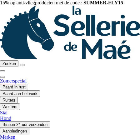
15% op anti-vliegproducten met de code :
SUMMER-FLY15
Zoeken
Zomerspecial
Paard in rust
Paard aan het werk
Ruiters
Westers
Stal
Hond
Binnen 24 uur verzonden
Aanbiedingen
Merken