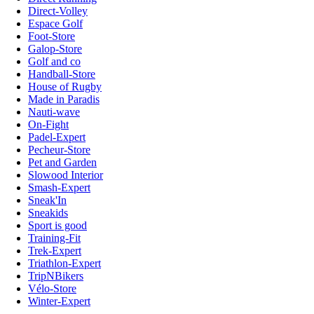
Direct-Volley
Espace Golf
Foot-Store
Galop-Store
Golf and co
Handball-Store
House of Rugby
Made in Paradis
Nauti-wave
On-Fight
Padel-Expert
Pecheur-Store
Pet and Garden
Slowood Interior
Smash-Expert
Sneak'In
Sneakids
Sport is good
Training-Fit
Trek-Expert
Triathlon-Expert
TripNBikers
Vélo-Store
Winter-Expert